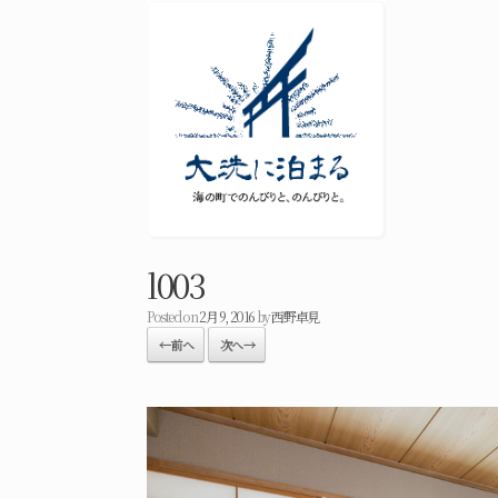
l003
Posted on
2月 9, 2016
by
西野卓見
← 前へ
次へ →