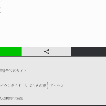
ブ
ア
館組合公式サイト
洗タウンガイド
いばらきの旅
アクセス
郡大洗町磯浜町6883