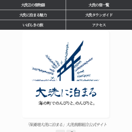
大洗22の宿物語
大洗の宿一覧
大洗に泊まる魅力
大洗タウンガイド
いばらきの旅
アクセス
「保養地大洗に泊まる」大洗旅館組合公式サイト