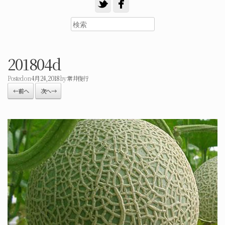
201804d
Posted on
4月 24, 2018
by
常井俊行
← 前へ
次へ →