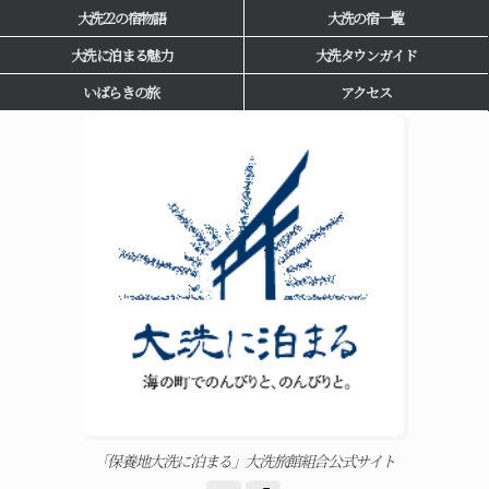
大洗22の宿物語
大洗の宿一覧
大洗に泊まる魅力
大洗タウンガイド
いばらきの旅
アクセス
「保養地大洗に泊まる」大洗旅館組合公式サイト