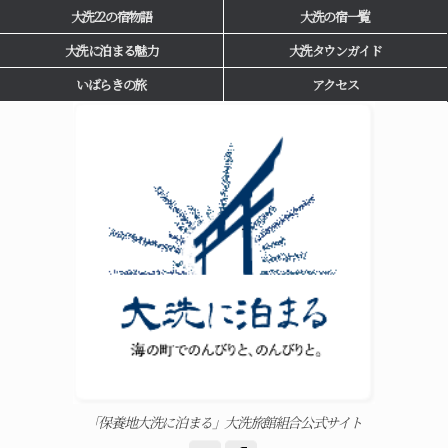
大洗22の宿物語
大洗の宿一覧
大洗に泊まる魅力
大洗タウンガイド
いばらきの旅
アクセス
「保養地大洗に泊まる」大洗旅館組合公式サイト