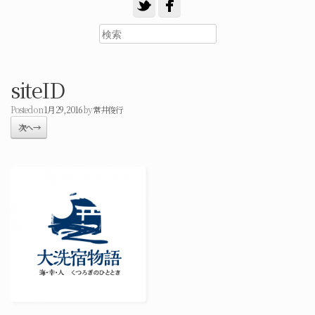
siteID
Posted on
1月 29, 2016
by
常井俊行
次へ →