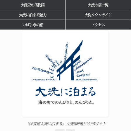
大洗22の宿物語
大洗の宿一覧
大洗に泊まる魅力
大洗タウンガイド
いばらきの旅
アクセス
「保養地大洗に泊まる」大洗旅館組合公式サイト