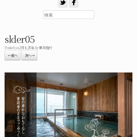
slder05
Posted on
2月 4, 2016
by
常井俊行
← 前へ
次へ →