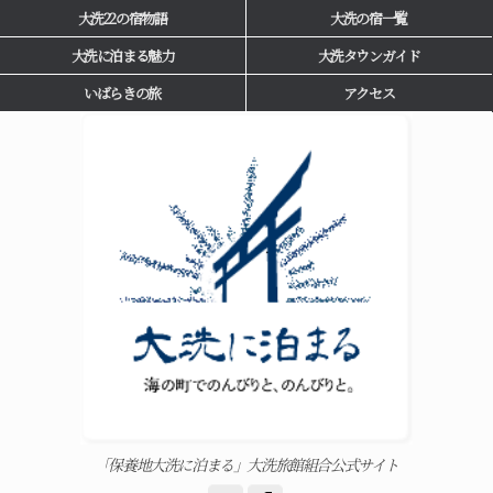
大洗22の宿物語
大洗の宿一覧
大洗に泊まる魅力
大洗タウンガイド
いばらきの旅
アクセス
「保養地大洗に泊まる」大洗旅館組合公式サイト