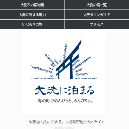
大洗22の宿物語
大洗の宿一覧
大洗に泊まる魅力
大洗タウンガイド
いばらきの旅
アクセス
「保養地大洗に泊まる」大洗旅館組合公式サイト