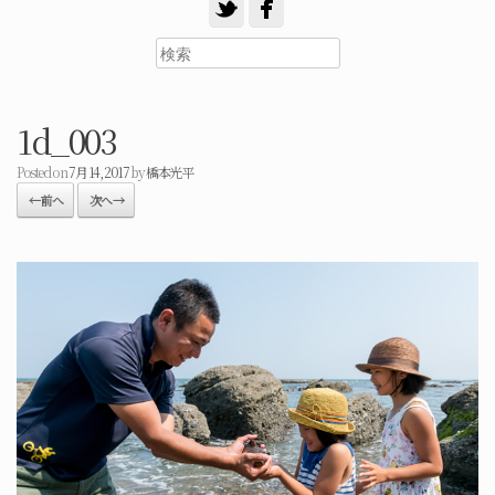
1d_003
Posted on
7月 14, 2017
by
橋本光平
← 前へ
次へ →