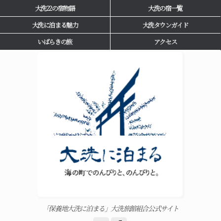
大洗22の宿物語
大洗の宿一覧
大洗に泊まる魅力
大洗タウンガイド
いばらきの旅
アクセス
「保養地大洗に泊まる」大洗旅館組合公式サイト