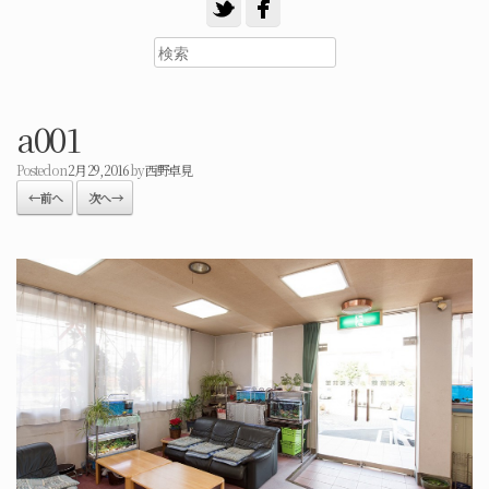
a001
Posted on
2月 29, 2016
by
西野卓見
← 前へ
次へ →