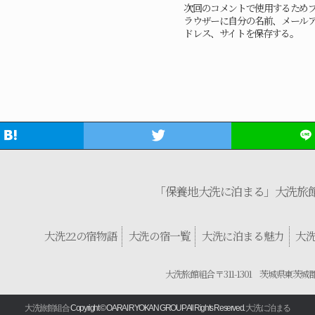
次回のコメントで使用するため
ラウザーに自分の名前、メール
ドレス、サイトを保存する。
「保養地大洗に泊まる」大洗旅
大洗22の宿物語
大洗の宿一覧
大洗に泊まる魅力
大
大洗旅館組合 〒311-1301 茨城県東茨城
大洗旅館組合
Copyright © OARAI RYOKAN GROUP All Rights Reserved.
大洗に泊まる