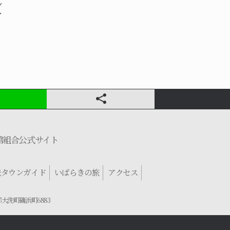
ブ
ア
館組合公式サイト
洗タウンガイド
いばらきの旅
アクセス
郡大洗町磯浜町6883