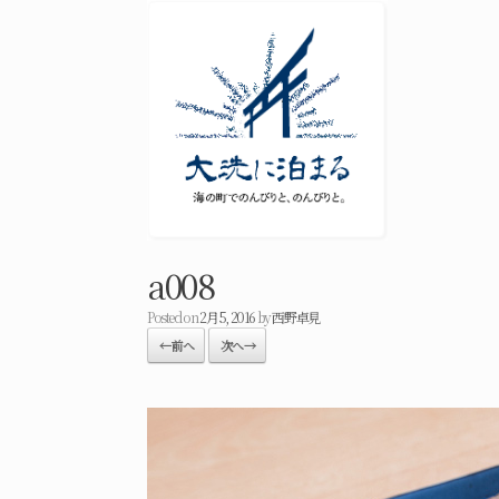
a008
Posted on
2月 5, 2016
by
西野卓見
← 前へ
次へ →