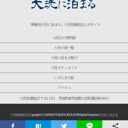
「保養地大洗に泊まる」大洗旅館組合公式サイト
大洗22の宿物語
大洗の宿一覧
大洗に泊まる魅力
大洗タウンガイド
いばらきの旅
アクセス
大洗旅館組合 〒311-1301 茨城県東茨城郡大洗町磯浜町6883
大洗旅館組合
Copyright © OARAI RYOKAN GROUP All Rights Reserved.
大洗に泊まる