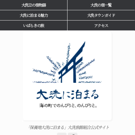
大洗22の宿物語
大洗の宿一覧
大洗に泊まる魅力
大洗タウンガイド
いばらきの旅
アクセス
「保養地大洗に泊まる」大洗旅館組合公式サイト