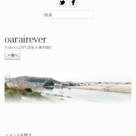
oarairever
Posted on
2月 9, 2016
by
常井俊行
← 前へ
コメントを残す