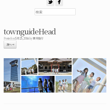
townguideHead
Posted on
5月 25, 2016
by
常井俊行
次へ →