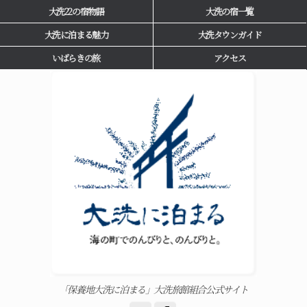
大洗22の宿物語
大洗の宿一覧
大洗に泊まる魅力
大洗タウンガイド
いばらきの旅
アクセス
「保養地大洗に泊まる」大洗旅館組合公式サイト