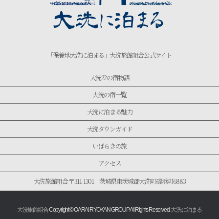
「保養地大洗に泊まる」大洗旅館組合公式サイト
大洗22の宿物語
大洗の宿一覧
大洗に泊まる魅力
大洗タウンガイド
いばらきの旅
アクセス
大洗旅館組合 〒311-1301 茨城県東茨城郡大洗町磯浜町6883
大洗旅館組合
Copyright © OARAI RYOKAN GROUP All Rights Reserved.
大洗に泊まる