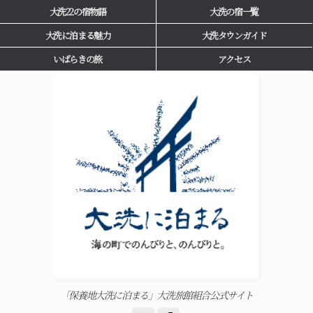
大洗22の宿物語
大洗の宿一覧
大洗に泊まる魅力
大洗タウンガイド
いばらきの旅
アクセス
「保養地大洗に泊まる」大洗旅館組合公式サイト