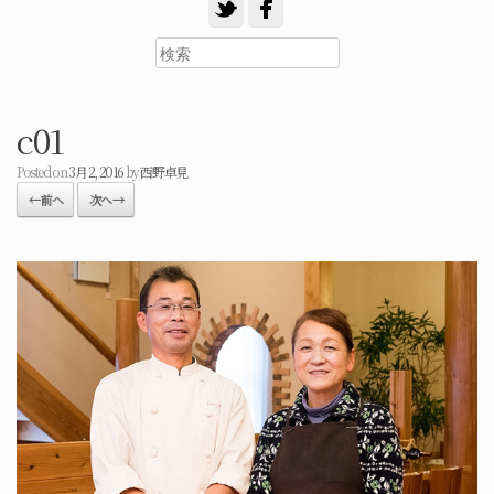
c01
Posted on
3月 2, 2016
by
西野卓見
← 前へ
次へ →