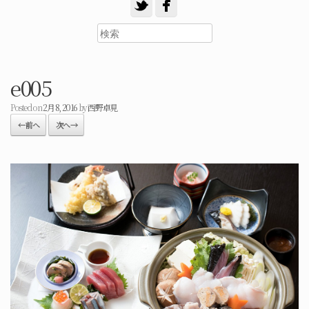
e005
Posted on
2月 8, 2016
by
西野卓見
← 前へ
次へ →