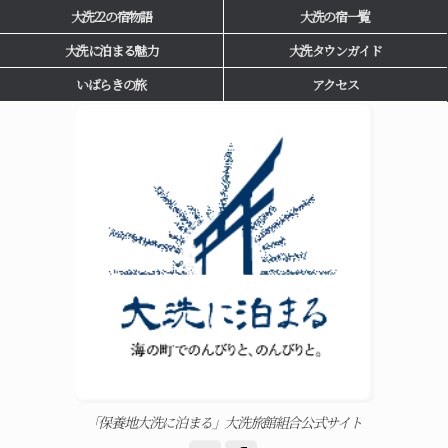
大洗22の宿物語
大洗の宿一覧
大洗に泊まる魅力
大洗タウンガイド
いばらきの旅
アクセス
「保養地大洗に泊まる」大洗旅館組合公式サイト