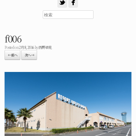
f006
Posted on
2月 8, 2016
by
西野卓見
← 前へ
次へ →