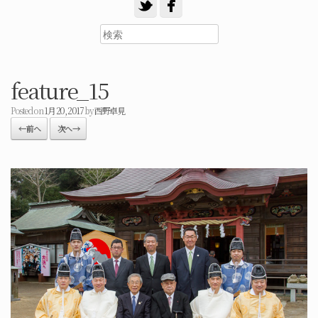
feature_15
Posted on
1月 20, 2017
by
西野卓見
← 前へ
次へ →