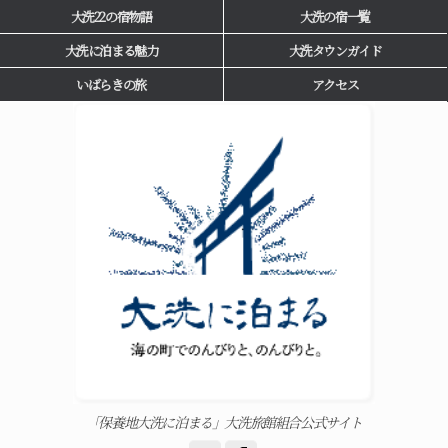
大洗22の宿物語
大洗の宿一覧
大洗に泊まる魅力
大洗タウンガイド
いばらきの旅
アクセス
「保養地大洗に泊まる」大洗旅館組合公式サイト