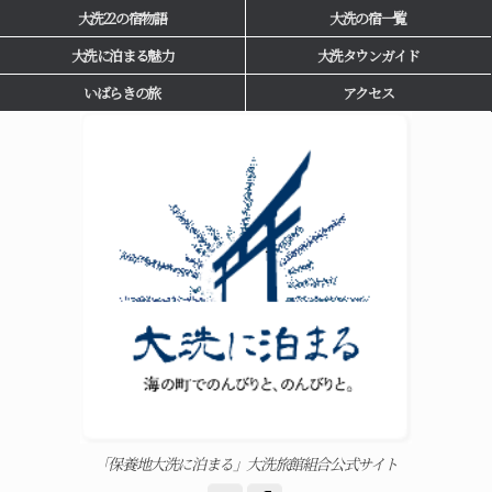
大洗22の宿物語
大洗の宿一覧
大洗に泊まる魅力
大洗タウンガイド
いばらきの旅
アクセス
「保養地大洗に泊まる」大洗旅館組合公式サイト