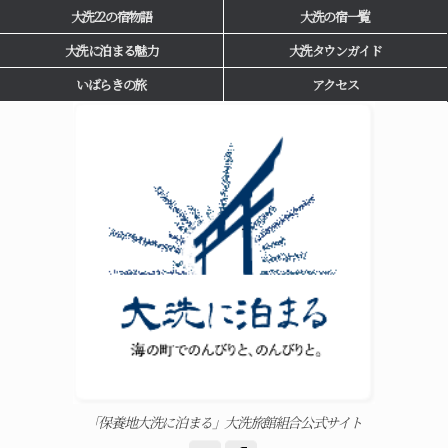
大洗22の宿物語
大洗の宿一覧
大洗に泊まる魅力
大洗タウンガイド
いばらきの旅
アクセス
「保養地大洗に泊まる」大洗旅館組合公式サイト