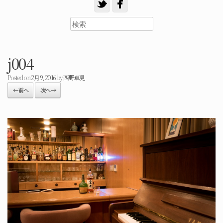
j004
Posted on
2月 9, 2016
by
西野卓見
← 前へ
次へ →