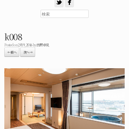
k008
Posted on
2月 9, 2016
by
西野卓見
← 前へ
次へ →