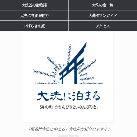
大洗22の宿物語
大洗の宿一覧
大洗に泊まる魅力
大洗タウンガイド
いばらきの旅
アクセス
「保養地大洗に泊まる」大洗旅館組合公式サイト