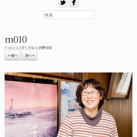
m010
Posted on
2月 9, 2016
by
西野卓見
← 前へ
次へ →