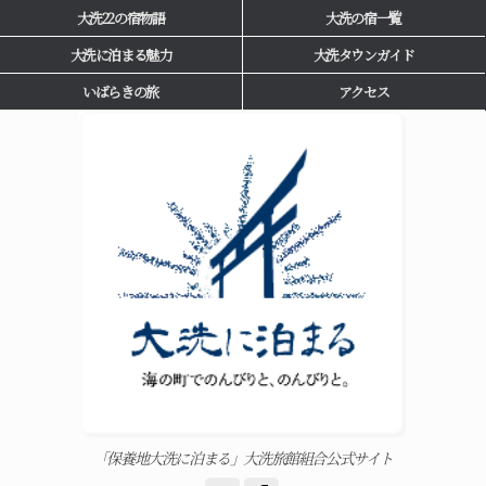
大洗22の宿物語
大洗の宿一覧
大洗に泊まる魅力
大洗タウンガイド
いばらきの旅
アクセス
「保養地大洗に泊まる」大洗旅館組合公式サイト