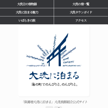
大洗22の宿物語
大洗の宿一覧
大洗に泊まる魅力
大洗タウンガイド
いばらきの旅
アクセス
「保養地大洗に泊まる」大洗旅館組合公式サイト