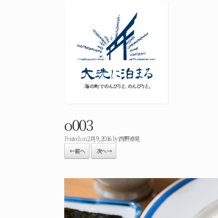
o003
Posted on
2月 9, 2016
by
西野卓見
← 前へ
次へ →