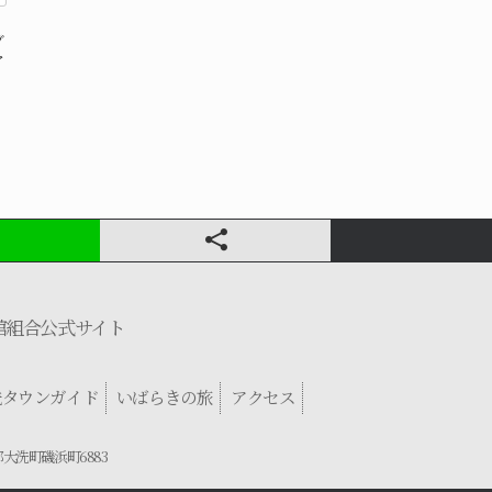
ブ
ア
館組合公式サイト
洗タウンガイド
いばらきの旅
アクセス
郡大洗町磯浜町6883