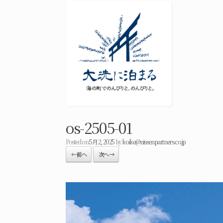
os-2505-01
Posted on
5月 2, 2025
by
koike@nissenpartners.co.jp
← 前へ
次へ →