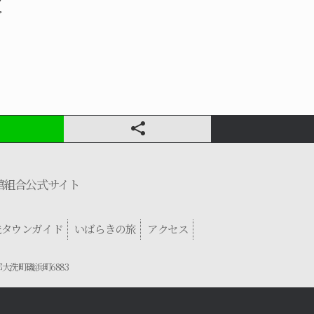
ブ
ア
館組合公式サイト
洗タウンガイド
いばらきの旅
アクセス
郡大洗町磯浜町6883