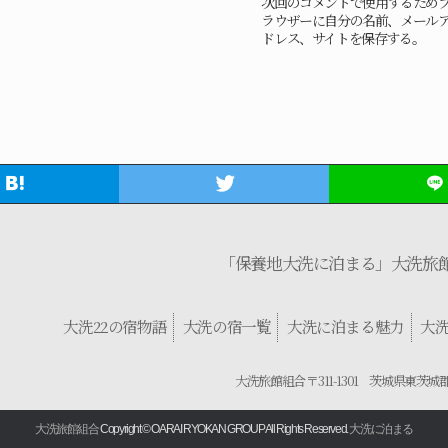
次回のコメントで使用するため
ラウザーに自分の名前、メール
ドレス、サイトを保存する。
「保養地大洗に泊まる」大洗旅
大洗22の宿物語
大洗の宿一覧
大洗に泊まる魅力
大
大洗旅館組合 〒311-1301 茨城県東茨城
大洗旅館組合
Copyright © OARAI RYOKAN GROUP All Rights Reserved.
大洗に泊まる