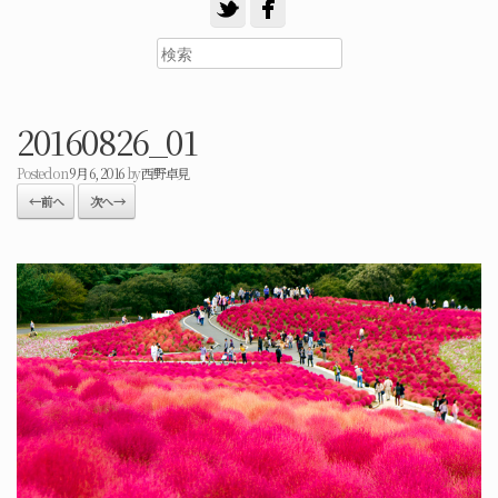
20160826_01
Posted on
9月 6, 2016
by
西野卓見
← 前へ
次へ →