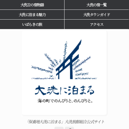
大洗22の宿物語
大洗の宿一覧
大洗に泊まる魅力
大洗タウンガイド
いばらきの旅
アクセス
「保養地大洗に泊まる」大洗旅館組合公式サイト