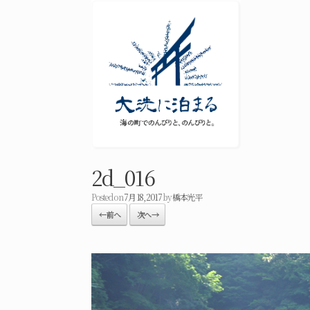
2d_016
Posted on
7月 18, 2017
by
橋本光平
← 前へ
次へ →