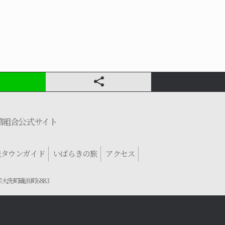
館組合公式サイト
洗タウンガイド
いばらきの旅
アクセス
郡大洗町磯浜町6883