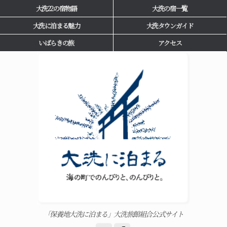
大洗22の宿物語
大洗の宿一覧
大洗に泊まる魅力
大洗タウンガイド
いばらきの旅
アクセス
「保養地大洗に泊まる」大洗旅館組合公式サイト