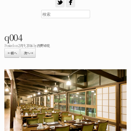
q004
Posted on
2月 9, 2016
by
西野卓見
← 前へ
次へ →