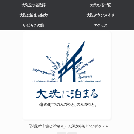
大洗22の宿物語
大洗の宿一覧
大洗に泊まる魅力
大洗タウンガイド
いばらきの旅
アクセス
「保養地大洗に泊まる」大洗旅館組合公式サイト