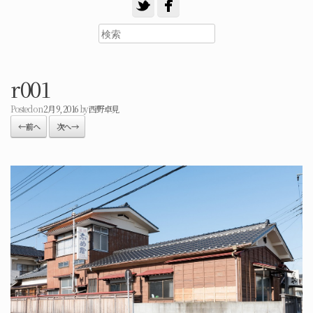
r001
Posted on
2月 9, 2016
by
西野卓見
← 前へ
次へ →