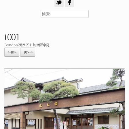
t001
Posted on
2月 9, 2016
by
西野卓見
← 前へ
次へ →