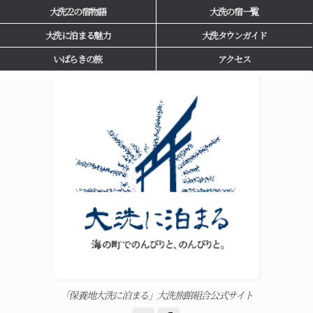
大洗22の宿物語
大洗の宿一覧
大洗に泊まる魅力
大洗タウンガイド
いばらきの旅
アクセス
「保養地大洗に泊まる」大洗旅館組合公式サイト