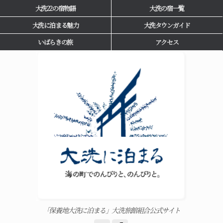
大洗22の宿物語
大洗の宿一覧
大洗に泊まる魅力
大洗タウンガイド
いばらきの旅
アクセス
「保養地大洗に泊まる」大洗旅館組合公式サイト