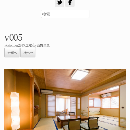
v005
Posted on
2月 9, 2016
by
西野卓見
← 前へ
次へ →