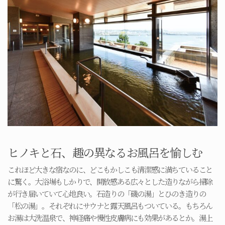
ヒノキと石、趣の異なるお風呂を愉しむ
これほど大きな宿なのに、どこもかしこも清潔感に満ちていること
に驚く。大浴場もしかりで、開放感ある広々とした造りながら掃除
が行き届いていて心地良い。石造りの「磯の湯」とひのき造りの
「松の湯」。それぞれにサウナと露天風呂もついている。もちろん
お湯は大洗温泉で、神経痛や慢性皮膚病にも効果があるとか。湯上