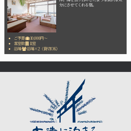
分にさせてくれる宿。
ご予算
10,000円～
客室数
11室
浴場
浴場×2（貸切OK）