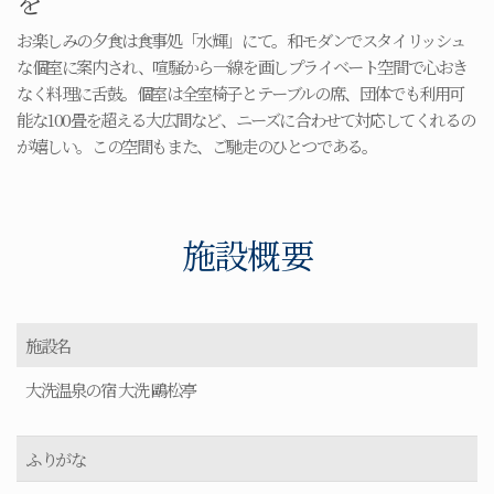
を
お楽しみの夕食は食事処「水輝」にて。和モダンでスタイリッシュ
な個室に案内され、喧騒から一線を画しプライベート空間で心おき
なく料理に舌鼓。個室は全室椅子とテーブルの席、団体でも利用可
能な100畳を超える大広間など、ニーズに合わせて対応してくれるの
が嬉しい。この空間もまた、ご馳走のひとつである。
施設概要
施設名
大洗温泉の宿 大洗 鷗松亭
ふりがな