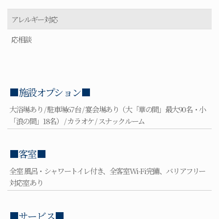
アレルギー対応
応相談
■施設オプション■
大浴場あり / 駐車場67台 / 宴会場あり（大「華の間」最大90名・小
「浪の間」18名） / カラオケ / スナックルーム
■客室■
全室 風呂・シャワートイレ付き、全客室Wi-Fi完備、バリアフリー
対応室あり
■サービス■