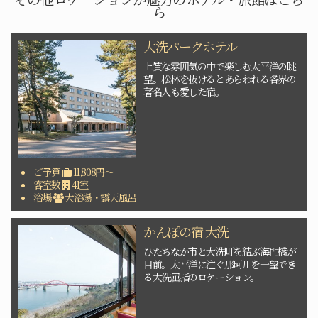
ら
大洗パークホテル
上質な雰囲気の中で楽しむ太平洋の眺
望。松林を抜けるとあらわれる各界の
著名人も愛した宿。
ご予算
11,808円～
客室数
41室
浴場
大浴場・露天風呂
かんぽの宿 大洗
ひたちなか市と大洗町を結ぶ海門橋が
目前。太平洋に注ぐ那珂川を一望でき
る大洗屈指のロケーション。