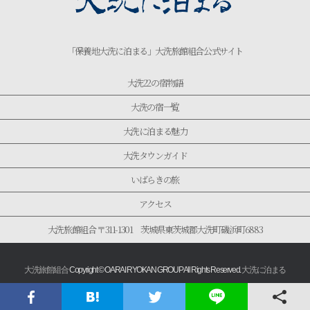
「保養地大洗に泊まる」大洗旅館組合公式サイト
大洗22の宿物語
大洗の宿一覧
大洗に泊まる魅力
大洗タウンガイド
いばらきの旅
アクセス
大洗旅館組合 〒311-1301 茨城県東茨城郡大洗町磯浜町6883
大洗旅館組合
Copyright © OARAI RYOKAN GROUP All Rights Reserved.
大洗に泊まる