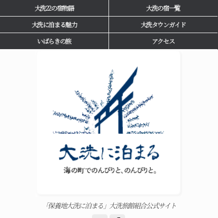
大洗22の宿物語
大洗の宿一覧
大洗に泊まる魅力
大洗タウンガイド
いばらきの旅
アクセス
「保養地大洗に泊まる」大洗旅館組合公式サイト