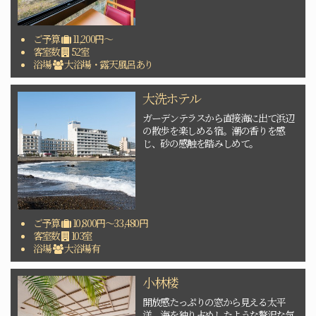
ご予算
11,200円～
客室数
52室
浴場
大浴場・露天風呂あり
大洗ホテル
ガーデンテラスから直接海に出て浜辺
の散歩を楽しめる宿。潮の香りを感
じ、砂の感触を踏みしめて。
ご予算
10,800円～33,480円
客室数
103室
浴場
大浴場有
小林楼
開放感たっぷりの窓から見える太平
洋。海を独り占めしたような贅沢な気