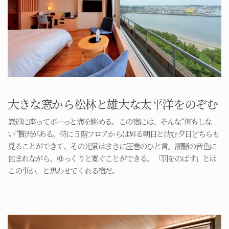
大きな窓から松林と雄大な太平洋をのぞむ
窓辺に座ってボーっと海を眺める。この宿には、そんな“何もしな
い”贅沢がある。特に５階フロアからは昇る朝日と沈む夕日どちらも
見ることができて、その光景はまさに圧巻のひと言。潮騒の音色に
包まれながら、ゆっくりと寛ぐことができる。「羽をのばす」とは
この事か、と思わせてくれる宿だ。