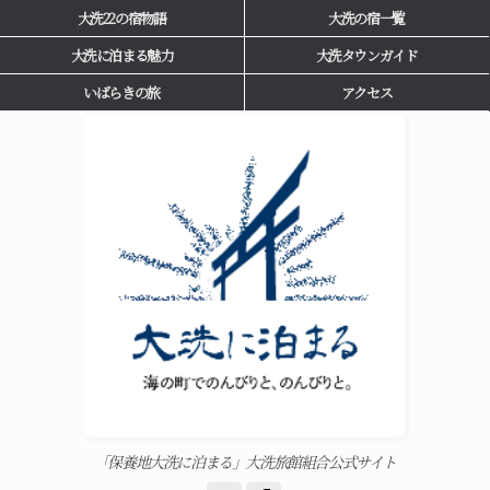
大洗22の宿物語
大洗の宿一覧
大洗に泊まる魅力
大洗タウンガイド
いばらきの旅
アクセス
「保養地大洗に泊まる」大洗旅館組合公式サイト