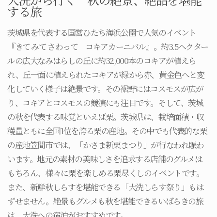
する旅
茨城県を代表する国営ひたち海浜公園で人気のイベント
『きて みて さわって コキアカーニバル』。約3.5ヘクター
ルの広大なみはらしの丘に約32,000本のコキアが植えら
れ、丘一面に植えられたコキアが緑から赤、黄金色へと変
化していく様子は絶景です。その裾野にはコスモスが広が
り、コキアとコスモスの競演にも注目です。そして、茨城
の秋を代表する味覚といえば栗。茨城県は、栽培面積・収
穫量ともに全国1位を誇る栗の産地。その中でも代表的な栗
の産地笠間市では、「かさま新栗まつり」が行なわれ賑わ
います。地元の素材の美味しさを追求する店舗のグルメは
もちろん、様々に栗を楽しめる栗尽くしのイベントです。
また、新鮮秋しらすを堪能できる「大洗しらす祭り」もは
ずせません。絶景もグルメも秋を堪能できるいばらきの旅
は、大洗への宿泊がおすすめです。