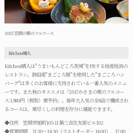
2015 笠間の栗のフルコース
Kitchen晴人
Kitchen晴人は"うまいもんどころ茨城"をPRする地産地消の
レストラン。鉾田産"まごころ豚"を使用した"まごころハン
バーグ"は多くのお客様に支持されている一番人気のメニュ
ーです。また秋のオススメは「2017かさまの栗のフルコー
ス3,980円（税別）要予約」。毎年大人気の全8品で構成され
るコースは、栗尽くしの料理を存分に堪能できます。
◆住所 笠間市旭町105-11 第三吉住友部ビル102
◆営業時間 11:30～14:30（ラストオーダー 14:00）、17:00